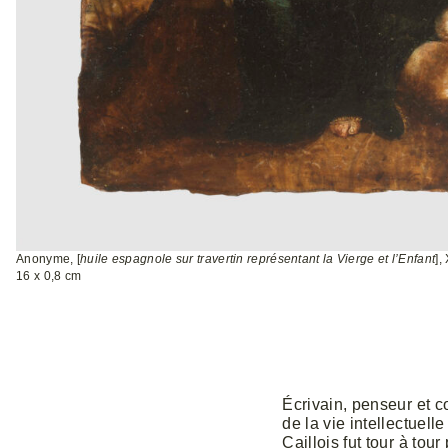
Anonyme, [
huile espagnole sur travertin représentant la Vierge et l’Enfant
],
16 x 0,8 cm
Écrivain, penseur et co
de la vie intellectuel
Caillois fut tour à to