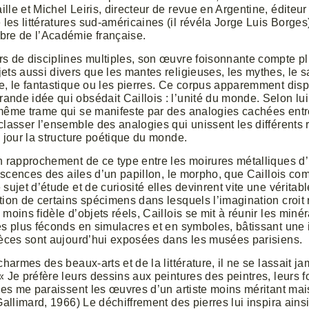
lle et Michel Leiris, directeur de revue en Argentine, éditeur 
es littératures sud-américaines (il révéla Jorge Luis Borges)
bre de l’Académie française.
s de disciplines multiples, son œuvre foisonnante compte pl
ets aussi divers que les mantes religieuses, les mythes, le sac
e, le fantastique ou les pierres. Ce corpus apparemment disp
nde idée qui obsédait Caillois : l’unité du monde. Selon lui,
 même trame qui se manifeste par des analogies cachées en
classer l’ensemble des analogies qui unissent les différents 
à jour la structure poétique du monde.
n rapprochement de ce type entre les moirures métalliques d’
idescences des ailes d’un papillon, le morpho, que Caillois c
 sujet d’étude et de curiosité elles devinrent vite une vérita
tion de certains spécimens dans lesquels l’imagination croit 
moins fidèle d’objets réels, Caillois se mit à réunir les miné
es plus féconds en simulacres et en symboles, bâtissant une 
pièces sont aujourd’hui exposées dans les musées parisiens.
charmes des beaux-arts et de la littérature, il ne se lassait 
« Je préfère leurs dessins aux peintures des peintres, leurs 
les me paraissent les œuvres d’un artiste moins méritant mais 
Gallimard, 1966) Le déchiffrement des pierres lui inspira ain