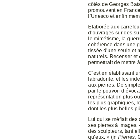
côtés de Georges Batai
promouvant en France l
l’Unesco et enfin mem
Élaborée aux carrefour
d’ouvrages sur des suj
le mimétisme, la guerr
cohérence dans une gra
tissée d’une seule et
naturels. Recenser et 
permettrait de mettre 
C’est en établissant u
labradorite, et les ir
aux pierres. De simple
par le pouvoir d’évoca
représentation plus ou 
les plus graphiques, l
dont les plus belles 
Lui qui se méfiait des 
ses pierres à images. 
des sculpteurs, tant el
qu’eux. » (in
Pierres
, 